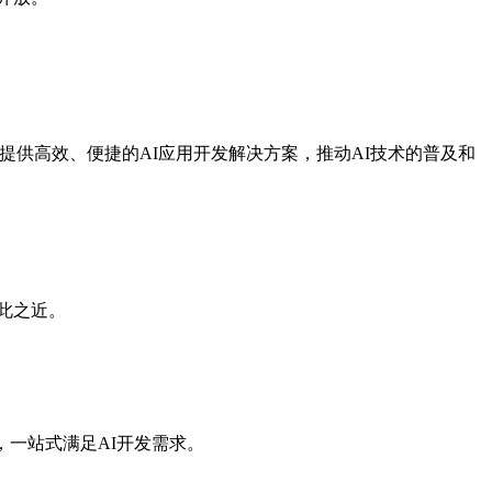
提供高效、便捷的AI应用开发解决方案，推动AI技术的普及和
此之近。
，一站式满足AI开发需求。