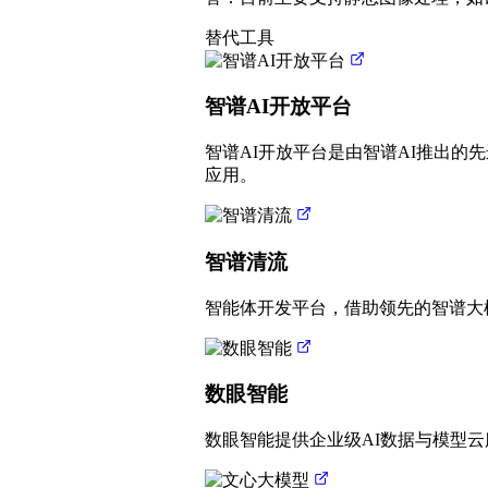
替代工具
智谱AI开放平台
智谱AI开放平台是由智谱AI推出的
应用。
智谱清流
智能体开发平台，借助领先的智谱大
数眼智能
数眼智能提供企业级AI数据与模型云