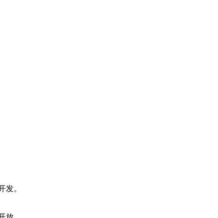
开发。
开放。