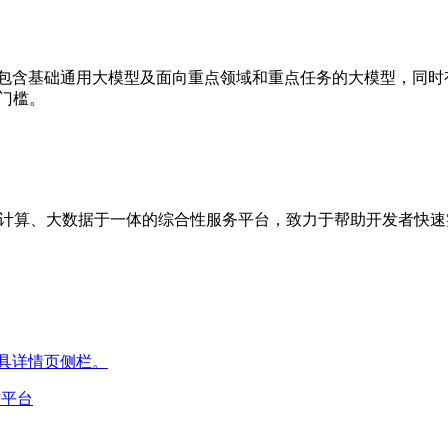
包含基础通用大模型及面向重点领域和重点任务的大模型，同时
门槛。
、云计算、大数据于一体的综合性服务平台，致力于帮助开发者快速
具详情页侧栏。