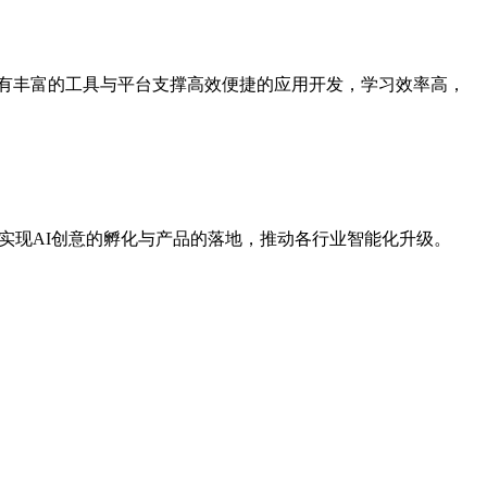
有丰富的工具与平台支撑高效便捷的应用开发，学习效率高，
实现AI创意的孵化与产品的落地，推动各行业智能化升级。