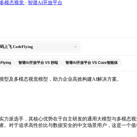
多模态视觉
·
智谱AI开放平台
码上飞 CodeFlying
lying
智谱AI开放平台 VS 秒哒
智谱AI开放平台 VS Coze智能体
大模型及多模态视觉模型，助力企业高效构建AI解决方案。
的实力派选手，其核心优势在于自主研发的通用大模型与多模态视
发者。对于追求高性价比与数据安全的中文场景用户，这是一个值