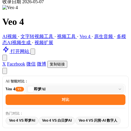
收录日期 2026-05-07
Veo 4
AI视频
·
文字转视频工具
·
视频工具
·
Veo 4
·
原生音频
·
多模
态AI视频生成
·
视频扩展
打开网站
X
Facebook
微信
微博
复制链接
AI 智能对比：
选
Veo 4
即梦AI
VS
择
对
对比
比
工
热门对比：
具
Veo 4 VS 即梦AI
Veo 4 VS 白日梦AI
Veo 4 VS 闪剪-AI 数字人