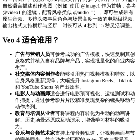
自然语言描述创作意图（例如“使用 @image1 作为首帧，参考
@video1 的运镜，配音风格类似 @audio1”），即可生成带有
原生音频、多镜头叙事且角色与场景高度一致的电影级视频。
输出格式支持横屏与竖屏，时长可从 4 秒到 15 秒灵活调整。
Veo 4 适合谁用？
广告与营销人员
可参考成功的广告模板，快速复制其创
意格式并植入自有品牌与产品，实现批量化的商业内容
生产。
社交媒体内容创作者
能够引用热门视频模板和特效，以
自身风格重新演绎，大幅提升 Instagram Reels、TikTok
和 YouTube Shorts 的产出效率。
电影人与动画师
适合进行电影预可视化、运镜测试和动
作捕捉，通过参考影片片段精准复现复杂的镜头移动与
动作序列。
教育与培训从业者
可将课程内容转化为生动的动画讲
解、历史场景还原或互动演示，增强学习材料的吸引
力。
音乐与音频艺术家
支持上传音频轨道，让视频画面与节
拍完美同步，并自动生成匹配的 Foley 音效与背景音