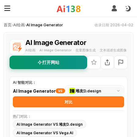
首页
›
AI绘画
›
AI Image Generator
收录日期 2026-04-02
AI Image Generator
AI绘画
AI Image Generator
批量图像生成
文本描述生成图像
·
·
·
打开网站
AI 智能对比：
选
AI Image Generator
堆友D.design
VS
择
对比
对
比
热门对比：
工
AI Image Generator VS 堆友D.design
具
AI Image Generator VS Vega AI