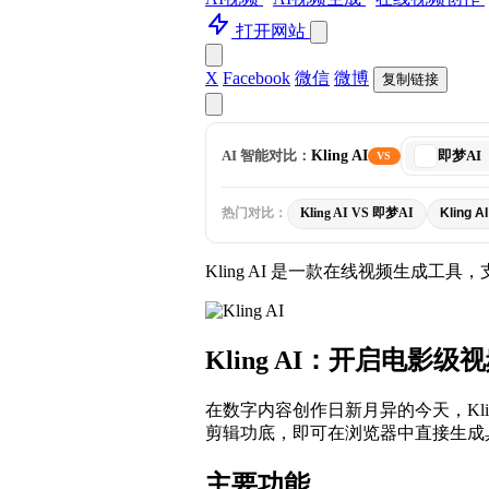
打开网站
X
Facebook
微信
微博
复制链接
选
AI 智能对比：
Kling AI
即梦AI
VS
择
对
比
热门对比：
Kling AI VS 即梦AI
Kling 
Kling
工
AI
具
Kling AI 是一款在线视频生
VS
即
梦
AI
Kling AI：开启电影
在数字内容创作日新月异的今天，Kl
剪辑功底，即可在浏览器中直接生成
主要功能