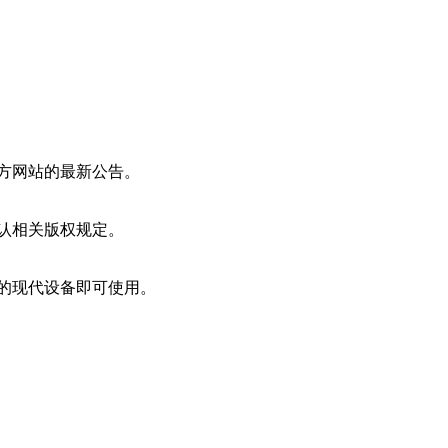
官方网站的最新公告。
确认相关版权规定。
的现代设备即可使用。