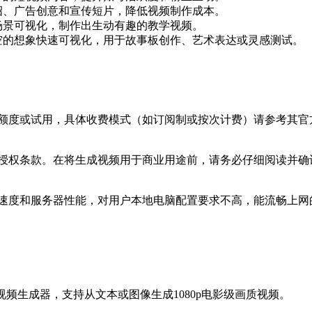
绍、广告创意和宣传短片，降低视频制作成本。
场景可视化，制作出生动有趣的教学视频。
空的想象快速可视化，用于故事板创作、艺术表达或灵感测试。
免费体验额度或试用，具体收费模式（如订阅制或按次计费）请参考其
户协议和授权条款。在将生成视频用于商业用途前，请务必仔细阅读并
速度和服务器性能，对用户本地电脑配置要求不高，能流畅上网
的AI视频生成器，支持从文本或图像生成1080p电影级画质视频。