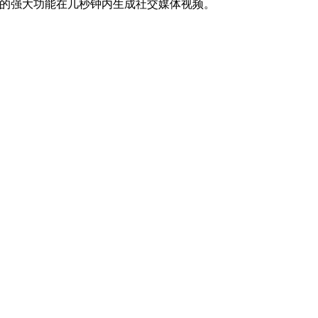
AI的强大功能在几秒钟内生成社交媒体视频。