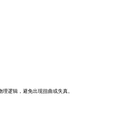
合物理逻辑，避免出现扭曲或失真。