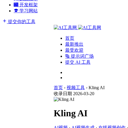
开发框架
学习网站
提交你的工具
首页
最新推出
最受欢迎
提示词广场
提交 AI 工具
首页
›
视频工具
›
Kling AI
收录日期 2026-03-20
Kling AI
AI视频
·
AI视频生成
·
在线视频创作