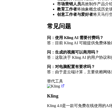
市场营销人员
高效制作产品介
教育工作者
将抽象概念或历史
创意工作者与爱好者
将天马行
常见问题
问：使用 Kling AI 需要付费吗？
答：目前 Kling AI 可能提供
问：生成的视频可以商用吗？
答：这取决于 Kling AI 的用
问：对电脑配置有要求吗？
答：由于是云端计算，主要依赖网络
替代工具
Kling
Kling 4.0是一款可免费在线使用