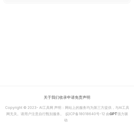
告和直播——的全面数据洞察
关于我们
收录申请
免责声明
Copyright © 2023-
AI工具网
声明：网站上的服务均为第三方提供，与AI工具
网无关。请用户注意自行甄别服务。
皖ICP备18018640号-12
由
GPT
强力驱
动