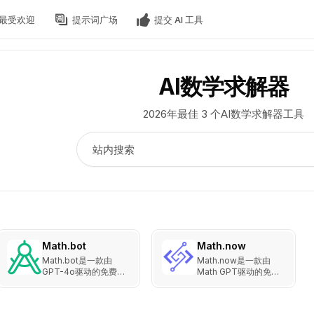
最受欢迎
提示词广场
提交 AI 工具
AI数学求解器
2026年最佳 3 个AI数学求解器工具
Math.bot
Math.now
Math.bot是一款由
Math.now是一款由
GPT-4o驱动的免费AI
Math GPT驱动的免费
数学求解器，支持图像
在线AI数学求解器。支
上传和文字题输入，覆
持代数、几何、微积分
盖代数、几何、微积分
等多个数学学科，提供