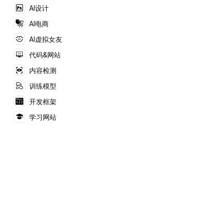
本手办风格
AI设计
（BANDAI、ALTER、
GSC 等）、高清导
AI电商
出、动态姿势控制、社
区展示与快速生成体
AI虚拟女友
验。
代码&网站
内容检测
训练模型
开发框架
学习网站