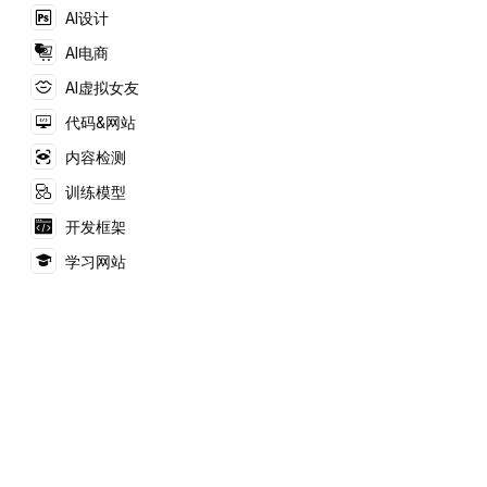
二次元爱好者、创意创
AI设计
作者及技术爱好者的需
求。探索虚拟角色互动
AI电商
的新体验，尽在造梦次
元。
AI虚拟女友
代码&网站
内容检测
训练模型
开发框架
学习网站