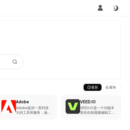
最新
最热
Adobe
VEED.IO
Adobe提供一系列强
VEED.IO是一个功能丰
大的工具和服务，涵盖
富的在线视频编辑工
从图形设计、视频编
具，专为简化视频创作
辑、网页开发到数字文
而设计。它结合了AI技
档管理的方方面面。
术，提供自动字幕、背