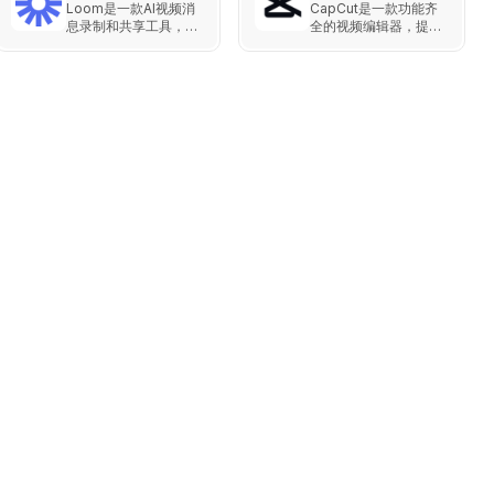
创作者高效完成艺术创
Loom是一款AI视频消
CapCut是一款功能齐
作和设计。
息录制和共享工具，旨
全的视频编辑器，提供
在通过视频消息增强团
智能剪辑、AI工具、团
队和客户之间的生产
队协作等多种功能，适
力。用户可以轻松录制
用于社交媒体内容创
屏幕和摄像头内容，并
作、教育和商业项目。
通过各种集成工具进行
分享，提升协作效率。