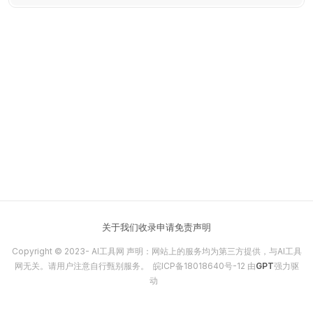
等内容创作，提供无缝音频视频同步、自动字幕生成和AI写作辅
助功能。访问官网免费试用，体验全球化内容创作的便捷与专
业。
关于我们
收录申请
免责声明
Copyright © 2023-
AI工具网
声明：网站上的服务均为第三方提供，与AI工具
网无关。请用户注意自行甄别服务。
皖ICP备18018640号-12
由
GPT
强力驱
动