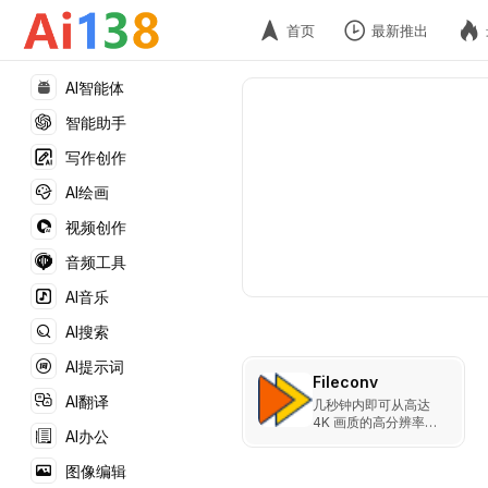
首页
最新推出
AI智能体
智能助手
写作创作
AI绘画
视频创作
音频工具
AI音乐
AI搜索
AI提示词
Fileconv
AI翻译
几秒钟内即可从高达
4K 画质的高分辨率照
AI办公
片中移除背景。完全免
费，且没有质量限制。
图像编辑