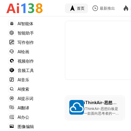
首页
最新推出
AI智能体
智能助手
写作创作
AI绘画
视频创作
音频工具
AI音乐
AI搜索
AI提示词
iThinkAir-思想白板
AI翻译
iThinkAir-思想白板是
一款面向思考者的一体
AI办公
化AI工具，集成了思想
白板、AI PPT、AI思
图像编辑
维导图、AI指令集和AI