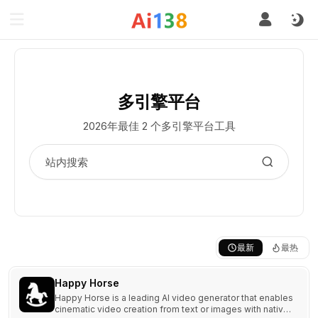
多引擎平台
2026年最佳 2 个多引擎平台工具
最新
最热
Happy Horse
Happy Horse is a leading AI video generator that enables
cinematic video creation from text or images with native