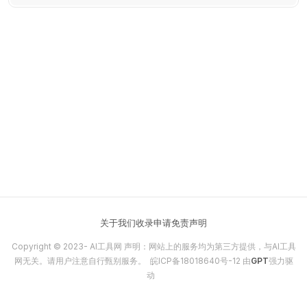
体验，是企业数字化转型的AI利器。
关于我们
收录申请
免责声明
Copyright © 2023-
AI工具网
声明：网站上的服务均为第三方提供，与AI工具
网无关。请用户注意自行甄别服务。
皖ICP备18018640号-12
由
GPT
强力驱
动