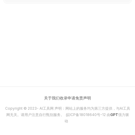
康习惯指导，适合繁忙专业人士、学生和健康爱好者。免费下
载，解锁高级功能享受更深层次的睡眠分析。
关于我们
收录申请
免责声明
Copyright © 2023-
AI工具网
声明：网站上的服务均为第三方提供，与AI工具
网无关。请用户注意自行甄别服务。
皖ICP备18018640号-12
由
GPT
强力驱
动