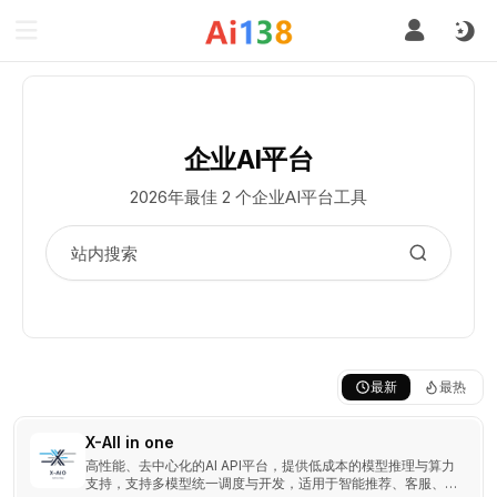
企业AI平台
2026年最佳 2 个企业AI平台工具
最新
最热
X-All in one
高性能、去中心化的AI API平台，提供低成本的模型推理与算力
支持，支持多模型统一调度与开发，适用于智能推荐、客服、编