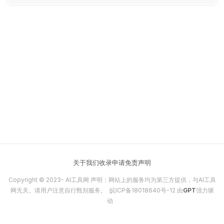
品，并提供Shopify主题设计灵感。利用AI技术，PPSPY帮助您
提升电商店铺的成功率。
关于我们
收录申请
免责声明
Copyright © 2023-
AI工具网
声明：网站上的服务均为第三方提供，与AI工具
网无关。请用户注意自行甄别服务。
皖ICP备18018640号-12
由
GPT
强力驱
动