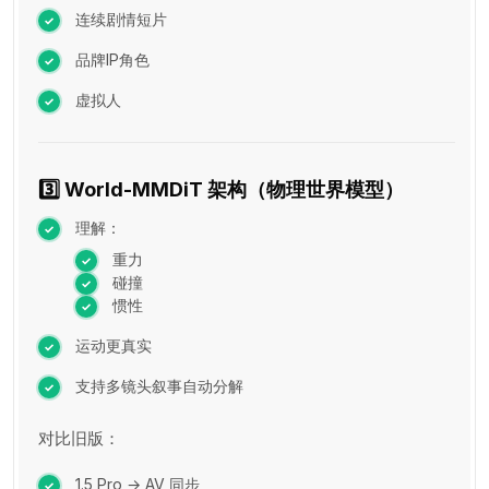
连续剧情短片
品牌IP角色
虚拟人
3️⃣ World-MMDiT 架构（物理世界模型）
理解：
重力
碰撞
惯性
运动更真实
支持多镜头叙事自动分解
对比旧版：
1.5 Pro → AV 同步