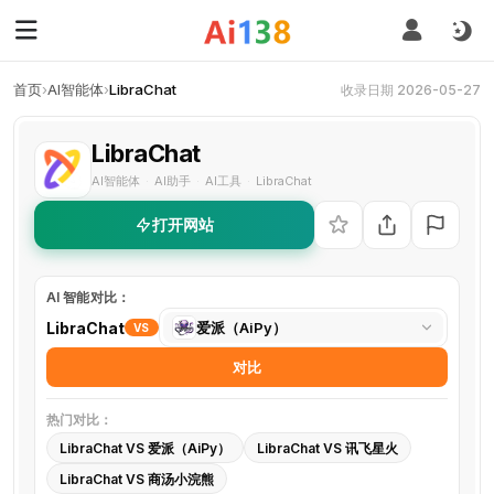
首页
›
AI智能体
›
LibraChat
收录日期 2026-05-27
LibraChat
AI智能体
AI助手
AI工具
LibraChat
·
·
·
打开网站
AI 智能对比：
选
LibraChat
爱派（AiPy）
VS
择
对比
对
比
热门对比：
工
LibraChat VS 爱派（AiPy）
LibraChat VS 讯飞星火
具
LibraChat VS 商汤小浣熊