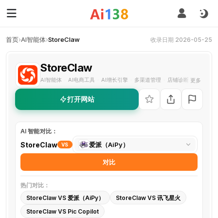
首页
›
AI智能体
›
StoreClaw
收录日期 2026-05-25
StoreClaw
AI智能体
AI电商工具
AI增长引擎
多渠道管理
店铺诊断
电商自动
更多
·
·
·
·
·
打开网站
AI 智能对比：
选
StoreClaw
爱派（AiPy）
VS
择
对比
对
比
热门对比：
工
StoreClaw VS 爱派（AiPy）
StoreClaw VS 讯飞星火
具
StoreClaw VS Pic Copilot