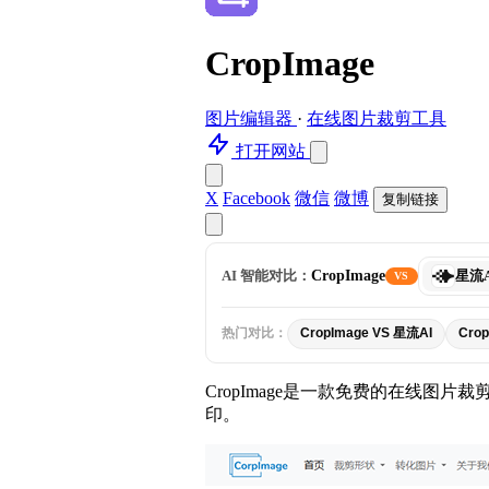
CropImage
图片编辑器
·
在线图片裁剪工具
打开网站
X
Facebook
微信
微博
复制链接
选
AI 智能对比：
CropImage
星流A
VS
择
对
比
热门对比：
CropImage VS 星流AI
Crop
工
具
CropImage是一款免费的在线图
印。