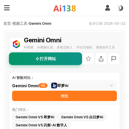
首页
›
视频工具
›
Gemini Omni
收录日期 2026-05-22
Gemini Omni
AI视频
AI视频生成
多模态输入
对话式编辑
视频创作工具
·
·
·
·
打开网站
AI 智能对比：
选
Gemini Omni
即梦AI
VS
择
对比
对
比
热门对比：
工
Gemini Omni VS 即梦AI
Gemini Omni VS 白日梦AI
具
Gemini Omni VS 闪剪-AI 数字人