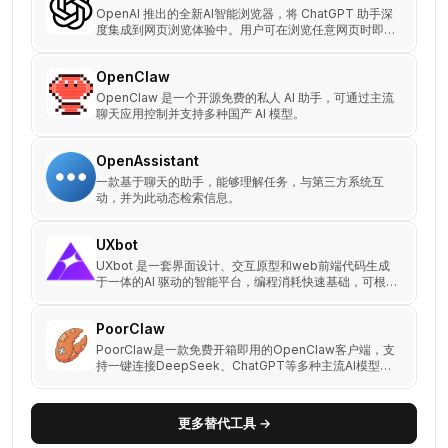
OpenAI 推出的全新AI智能浏览器，将 ChatGPT 助手深
度集成到网页浏览体验中。用户可在浏览任意网页时即时
提问、生成总结、分析数据或执行任务。支持浏览器记忆
功能与Agent模式，让AI帮你完成搜索、阅读、表单填写
OpenClaw
等操作。
OpenClaw 是一个开源免费的私人 AI 助手，可通过主流
聊天应用控制并支持多种国产 AI 模型。
OpenAssistant
一款基于聊天的助手，能够理解任务，与第三方系统互
动，并为此动态检索信息。
UXbot
UXbot 是一套界面设计、交互原型和web前端代码生成
于一体的AI 驱动的智能平台，编程消耗快速基础，可根据
用户需求生成完整的多页面交互项目。
PoorClaw
PoorClaw是一款免费开箱即用的OpenClaw客户端，支
持一键连接DeepSeek、ChatGPT等多种主流AI模型，
并提供多平台接入渠道。
更多替代工具 →