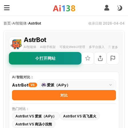
首页
›
AI智能体
›
AstrBot
收录日期 2026-04-04
AstrBot
AI智能体
AI助手框架
可视化WebUI管理
多平台接入
开源聊天机器
更多
·
·
·
·
打开网站
AI 智能对比：
选
AstrBot
爱派（AiPy）
VS
择
对比
对
比
热门对比：
工
AstrBot VS 爱派（AiPy）
AstrBot VS 讯飞星火
具
AstrBot VS 商汤小浣熊