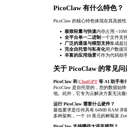
PicoClaw 有什么特色？
PicoClaw 的核心特色体现在其高
极致轻量与快速
内存占用 <10
全平台单一二进制
一个文件支持 Ra
广泛的通道与模型支持
集成超过 
完全自托管与私有化
用户数据完
丰富的应用场景
可作为代码助手
关于 PicoClaw 的常见
PicoClaw 和
ChatGPT
等 AI 助手
PicoClaw 是自托管的，您的数据始
地。此外，它专为云解决方案无法服
运行 PicoClaw 需要什么硬件？
最低要求是任何具有 64MB RAM 并能连
多种架构，一个 10 美元的树莓派 Ze
PicoClaw 支持哪些大语言模型？