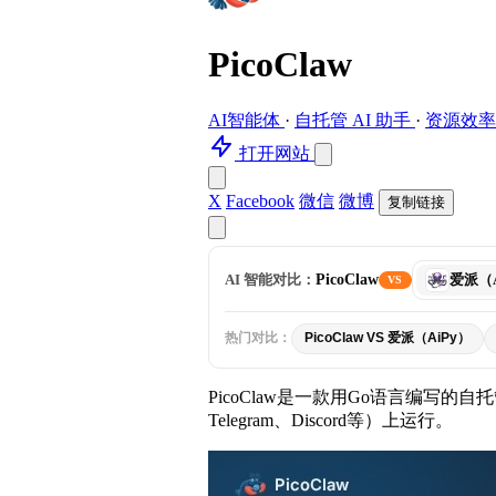
PicoClaw
AI智能体
·
自托管 AI 助手
·
资源效
打开网站
X
Facebook
微信
微博
复制链接
选
AI 智能对比：
PicoClaw
爱派（A
VS
择
对
比
热门对比：
PicoClaw VS 爱派（AiPy）
工
具
PicoClaw是一款用Go语言编写的自
Telegram、Discord等）上运行。